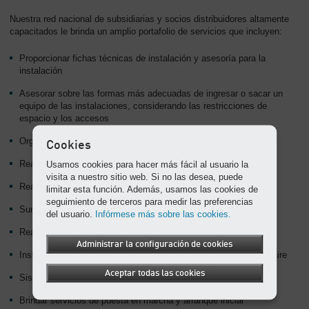
-
Nuestra red nacional de subsidiarias y socios distribuidores altamente
Contenido
capacitados le brinda un amplio portafolio de servicios que incluyen:
Proporcionar fichas técnicas de instalación y asesoría para la
instalación
Asesorar sobre las formas más adecuadas de ingresar o sacar un
equipo de las instalaciones, considerando las restricciones de
espacio y los accesos
Organizar grúas y montacargas
Cookies
Realizar o contratar los trabajos eléctricos
Usamos cookies para hacer más fácil al usuario la
visita a nuestro sitio web. Si no las desea, puede
Realizar o contratar los trabajos de conductos
limitar esta función. Además, usamos las cookies de
seguimiento de terceros para medir las preferencias
Suministro de componentes de tubería y conexiones
del usuario.
Infórmese más sobre las cookies.
Realizar o contratar la instalación de la red de tuberías
Administrar la configuración de cookies
Instalación de compresores y los componentes del sistema de aire
Aceptar todas las cookies
Sistema de prueba de presión
Brindar servicios de puesta en marcha y arranque inicial