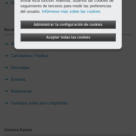
limitar esta función. Además, usamos las cookies de
Aire Comprimido como Servicio Utilitario
seguimiento de terceros para medir las preferencias
del usuario.
Infórmese más sobre las cookies.
Administrar la configuración de cookies
Recursos de aire comprimido
Aceptar todas las cookies
Aplicaciones
Calculadora / Toolbox
Descargas
Eventos
Referencias
Consejos sobre aire comprimido
Conozca Kaeser