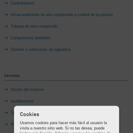
-
Controladores
Contenido
Almacenamiento de aire comprimido y control de la presión
Tubería de aire comprimido
Compresores portátiles
Diseños y soluciones de ingeniería
Servicios
Diseño del sistema
Instalaciones
Detección de fugas
Cookies
Usamos cookies para hacer más fácil al usuario la
Atención al Cliente
visita a nuestro sitio web. Si no las desea, puede