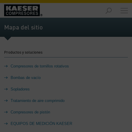
Productos
y
Mapa del sitio
soluciones
-
Contenido
Productos y soluciones
Servicios
-
Compresores de tornillos rotativos
Contenido
Bombas de vacío
Recursos
de
Sopladores
aire
comprimido
Tratamiento de aire comprimido
-
Contenido
Compresores de pistón
Conozca
EQUIPOS DE MEDICIÓN KAESER
Kaeser