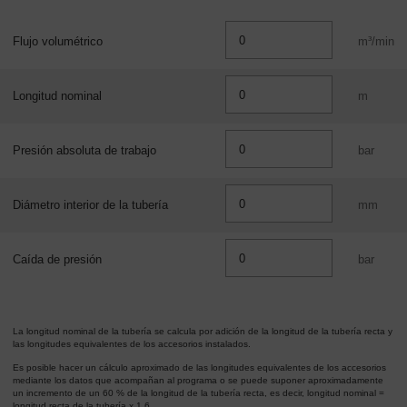
-
Contenido
Flujo volumétrico
m³/min
Longitud nominal
m
Presión absoluta de trabajo
bar
Diámetro interior de la tubería
mm
Caída de presión
bar
La longitud nominal de la tubería se calcula por adición de la longitud de la tubería recta y
las longitudes equivalentes de los accesorios instalados.
Es posible hacer un cálculo aproximado de las longitudes equivalentes de los accesorios
mediante los datos que acompañan al programa o se puede suponer aproximadamente
un incremento de un 60 % de la longitud de la tubería recta, es decir, longitud nominal =
longitud recta de la tubería x 1.6.