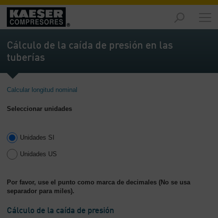
Productos
y
Cálculo de la caída de presión en las
soluciones
tuberías
-
Contenido
Servicios
Calcular longitud nominal
-
Seleccionar unidades
Contenido
Recursos
Unidades SI
de
aire
Unidades US
comprimido
-
Contenido
Por favor, use el punto como marca de decimales (No se usa
separador para miles).
Conozca
Cálculo de la caída de presión
Kaeser