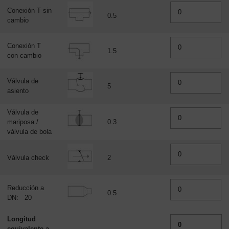
Conexión T sin
0.5
cambio
Conexión T
1.5
con cambio
Válvula de
5
asiento
Válvula de
mariposa /
0.3
válvula de bola
Válvula check
2
Reducción a
0.5
DN:
20
Longitud
equivalente a