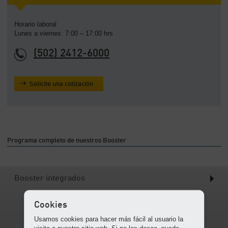
-
Contenido
Horario laboral
Lunes a viernes: 7:00 – 17:00 hrs
(502) 2412-6000
Solicite una cotización
Programa completo de nuestros Booster
Booster integrados
Cookies
Usamos cookies para hacer más fácil al usuario la
visita a nuestro sitio web. Si no las desea, puede