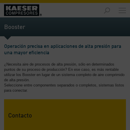
Productos
y
Booster
soluciones
-
Contenido
Operación precisa en aplicaciones de alta presión para
una mayor eficiencia
Servicios
-
¿Necesita aire de procesos de alta presión, sólo en determinados
Contenido
puntos de su proceso de producción? En ese caso, es más rentable
utilizar los Booster en lugar de un sistema completo de aire comprimido
Recursos
de alta presión.
de
Seleccione entre componentes separados o completos, sistemas listos
aire
para conectar.
comprimido
-
Contenido
Contacto
Conozca
Kaeser