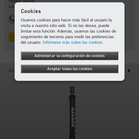
Horario laboral
-
Lunes a viernes: 7:00 – 17:00 hrs
Contenido
Cookies
(502) 2412-6000
Usamos cookies para hacer más fácil al usuario la
visita a nuestro sitio web. Si no las desea, puede
limitar esta función. Además, usamos las cookies de
seguimiento de terceros para medir las preferencias
Solicite una cotización
del usuario.
Infórmese más sobre las cookies.
Administrar la configuración de cookies
Aceptar todas las cookies
Colector de condensado