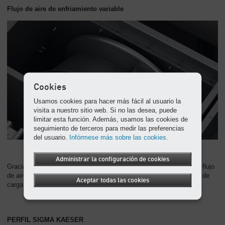
Flujo de aire de enfriamiento variable
Cookies
Usamos cookies para hacer más fácil al usuario la
visita a nuestro sitio web. Si no las desea, puede
limitar esta función. Además, usamos las cookies de
seguimiento de terceros para medir las preferencias
del usuario.
Infórmese más sobre las cookies.
Administrar la configuración de cookies
Gracias al innovador sistema de ventiladores, es posible regular el flujo
de aire refrigerante. Así se adapta de manera óptima a la situación de
Aceptar todas las cookies
carga y a la temperatura del aire de enfriamiento.
PERFIL SIGMA KAESER