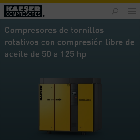
Productos
y
Compresores de tornillos
soluciones
-
rotativos con compresión libre de
Contenido
aceite de 50 a 125 hp
Servicios
-
Contenido
Recursos
de
aire
comprimido
-
Contenido
Conozca
Kaeser