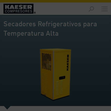
Productos
y
Secadores Refrigerativos para
soluciones
-
Temperatura Alta
Contenido
Servicios
-
Contenido
Recursos
de
aire
comprimido
-
Contenido
Conozca
Kaeser